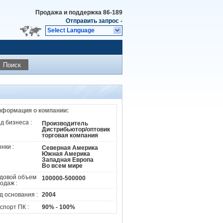
Продажа и поддержка
86-189
Отправить запрос
-
Select Language
Поиск
формация о компании:
д бизнеса :
Производитель
Дистрибьютор/оптовик
торговая компания
нки :
Северная Америка
Южная Америка
Западная Европа
Во всем мире
довой объем
100000-500000
одаж :
д основания :
2004
спорт ПК :
90% - 100%