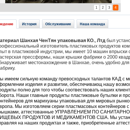
1
2
3
4
ведение
История
Обслуживание
Наша команда
атериал Шанхая ЧенТян упаковывая КО., Лтд
был устано
рофессиональный изготовитель пластиковых продуктов ком
пыт в пластиковой индустрии, мы имеет 10 машин впрыски 
астерская прессформы, наши крышки фабрики о 2000 квадр
бнаруживает местонахождение в Шанхае, очень удобно для 
абрику.
ы имеем сильную команду превосходных талантов КАД с мн
формлении изделия и развитии, обеспечивающ нашу возмож
родукты полно для того чтобы соотвествовать наших клие
борота. Наши главные продукты пластиковые бутылки и пр
онтейнеров для марихуаны упаковывая для мировых рынко
вропа. Мы изготовляем серии пластмасовых контейнеров 
рышками, аттестованные УПРАВЛЕНИЕМ ПО САНИТАРН
ИЩЕВЫХ ПРОДУКТОВ И МЕДИКАМЕНТОВ США. Мы устанав
правляя на наших продуктах и также, приобретенные аттес