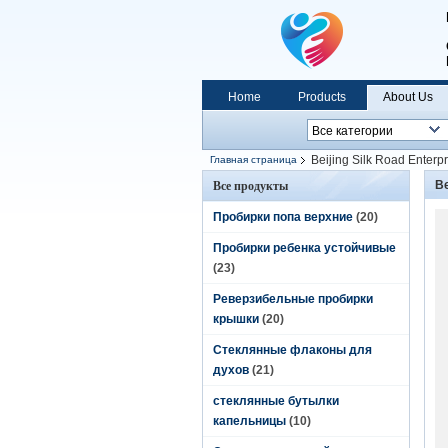
Home
Products
About Us
Beijing Silk Road Enter
Главная страница
Be
Все продукты
Пробирки попа верхние
(20)
Пробирки ребенка устойчивые
(23)
Реверзибельные пробирки
крышки
(20)
Стеклянные флаконы для
духов
(21)
стеклянные бутылки
капельницы
(10)