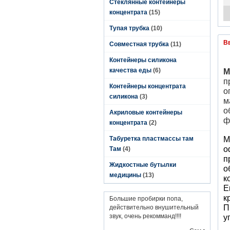
Стеклянные контейнеры
концентрата
(15)
Тупая трубка
(10)
В
Совместная трубка
(11)
Контейнеры силикона
качества еды
(6)
М
п
Контейнеры концентрата
о
силикона
(3)
м
о
Акриловые контейнеры
ф
концентрата
(2)
Табуретка пластмассы там
М
о
Там
(4)
п
Жидкостные бутылки
о
медицины
(13)
к
Е
к
Большие пробирки попа,
П
действительно внушительный
звук, очень рекомманд!!!!
у