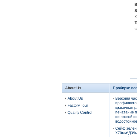
B
S
К
Т
Ф
About Us
Пробирки по
About Us
Верхняя час
профилакто
Factory Tour
красочная р
печатание 
Quality Control
шелковой 
водостойко
Сейф зелен
Х70мм*Д39м