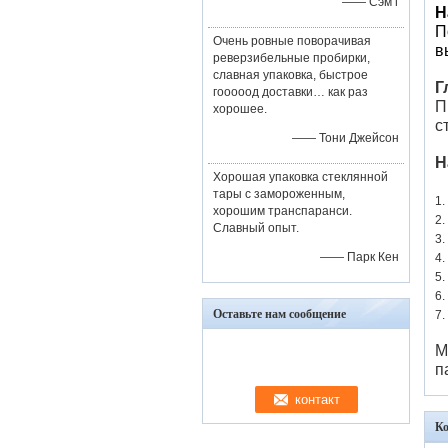
—— Сэм г
Н
П
Очень ровные поворачивая
в
реверзибельные пробирки,
славная упаковка, быстрое
Г
гооооод доставки… как раз
П
хорошее.
с
—— Тони Джейсон
Н
Хорошая упаковка стеклянной
тары с замороженным,
1.
хорошим транспаранси.
2.
Славный опыт.
3.
—— Парк Кен
4.
5.
6.
Оставьте нам сообщение
7.
М
п
К