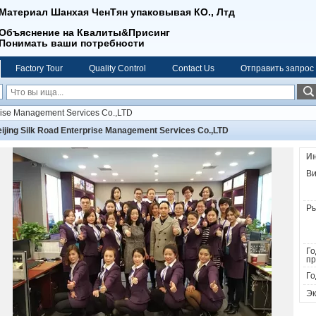
Материал Шанхая ЧенТян упаковывая КО., Лтд
Объяснение на Квалиты&Присинг
Понимать ваши потребности
Factory Tour
Quality Control
Contact Us
Отправить запрос
prise Management Services Co.,LTD
ijing Silk Road Enterprise Management Services Co.,LTD
Ин
Ви
Ры
Го
пр
Го
Эк