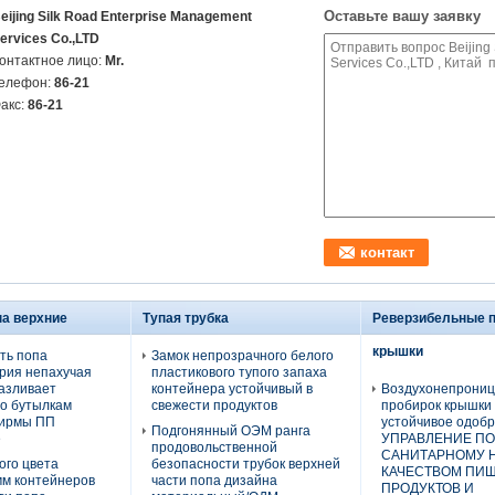
Оставьте вашу заявку
eijing Silk Road Enterprise Management
ervices Co.,LTD
онтактное лицо:
Mr.
елефон:
86-21
акс:
86-21
па верхние
Тупая трубка
Реверзибельные 
крышки
ть попа
Замок непрозрачного белого
рия непахучая
пластикового тупого запаха
азливает
контейнера устойчивый в
Воздухонепрони
по бутылкам
свежести продуктов
пробирок крышки 
ширмы ПП
устойчивое одоб
Подгонянный ОЭМ ранга
е
УПРАВЛЕНИЕ ПО
продовольственной
САНИТАРНОМУ Н
ого цвета
безопасности трубок верхней
КАЧЕСТВОМ ПИ
м контейнеров
части попа дизайна
ПРОДУКТОВ И