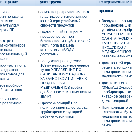
па верхние
Тупая трубка
Реверзибельные 
крышки
ть попа
Замок непрозрачного белого
рия непахучая
пластикового тупого запаха
азливает
контейнера устойчивый в
Воздухонепрони
по бутылкам
свежести продуктов
пробирок крышки 
ширмы ПП
устойчивое одоб
Подгонянный ОЭМ ранга
е
УПРАВЛЕНИЕ ПО
продовольственной
САНИТАРНОМУ Н
ого цвета
безопасности трубок верхней
КАЧЕСТВОМ ПИ
м контейнеров
части попа дизайна
ПРОДУКТОВ И
ти попа
материальный/ОДМ
МЕДИКАМЕНТОВ ц
росвечивающий
доступный
реверзибельных 
краев
Воздухонепроницаемое
Даже контейнеры
няя часть попа
109мм непрозрачное черное
рецепта толщины
 раздражает
тупое УПРАВЛЕНИЕ ПО
полипропиленом
иональное для
САНИТАРНОМУ НАДЗОРУ
медицинской ран
цепта
ЗА КАЧЕСТВОМ ПИЩЕВЫХ
ПРОДУКТОВ И
Доказательство
тов пробирок
МЕДИКАМЕНТОВ трубки
Х84мм*Д32мм ре
й части попа
одобренное с сильным попом
пробирок крышки
звучит
янтарное реверз
роницаемое
даже толщиной
о различного
Просвечивающий Пре
полипропилен качества еды
Приглаживайте о
трубок крена с функцией
пластиковые бут
ребенка устойчивой
медицины в мате
полипропилена м
ранга
роший качество Пробирки попа верхние поставщик. © 2018 - 2025 Beijing Silk 