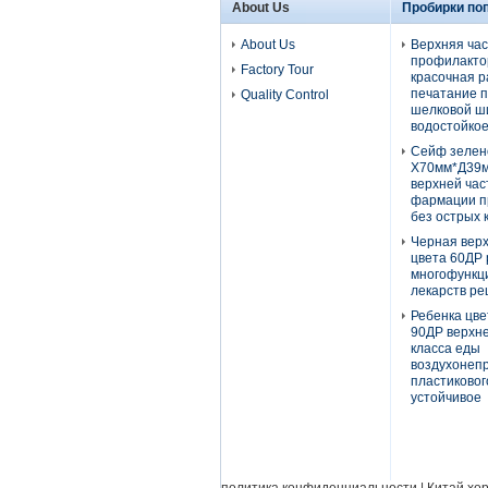
About Us
Пробирки по
About Us
Верхняя час
профилакто
Factory Tour
красочная р
печатание 
Quality Control
шелковой 
водостойко
Сейф зелен
Х70мм*Д39м
верхней час
фармации п
без острых 
Черная верх
цвета 60ДР
многофункц
лекарств ре
Ребенка цве
90ДР верхне
класса еды
воздухонеп
пластиковог
устойчивое
политика конфиденциальности
| Китай хо