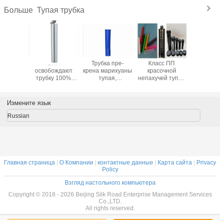
Тупая трубка
Больше
нянный
БПА
Трубка пре-
Класс ПП
Трубка 
ранга
освобождают
крена марихуаны
красочной
фарма
льственной
трубку 100%
тупая,
непахучей тупой
устойч
сности
Ресиклабле
небольшие
трубки
тупая, т
верхней
тупую,
пластиковые
медицинский
Дооб за
 попа
непрозрачные
контейнеры
100%
верхней
Измените язык
айна
серебряные
трубки с
Ресиклабле для
выжимкы
альный/
пластиковые
УЛЬТРАФИОЛЕТОВЫМИ
профилактория
Russian
ступный
трубки хранения
преграженными
с крышками
лучами
Главная страница
|
О Компании
|
контактные данные
|
Карта сайта
|
Privacy
Policy
Взгляд настольного компьютера
Copyright © 2018 - 2026 Beijing Silk Road Enterprise Management Services
Co.,LTD.
All rights reserved.