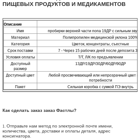
ПИЩЕВЫХ ПРОДУКТОВ И МЕДИКАМЕНТОВ
Описание
Имя
пробирки верхней части попа 19ДР с сильным звук
Материал
Полипропилен медицинской уклона 100%
Категория
Цветок, концентраты, съестные
Срок поставки
7 - Через 15 рабочих дней после депозита 3
Условия оплаты
Т/Т, Л/К по предъявлении
Доступный
13ДР/19ДР/30ДР/60ДР/90ДР
размер
Доступный цвет
Любой просвечивающий или непрозрачный цвет к
потребности
Пакет
Сильная коробка с сумкой ПЭ внутрь
Как сделать заказ заказ Фастлы?
Отправьте нам метод по электронной почте имени,
1.
количества, цвета, доставки и оплаты деталя, адрес
консигнатора.