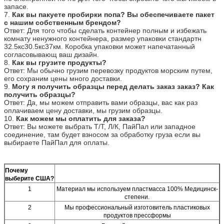
запасе.
7.
Как вы пакуете пробирки попа? Вы обеспечиваете пакет
с нашим собственным брендом?
Ответ: Для того чтобы сделать контейнер полным и избежать
комнату ненужного контейнера, размер упаковки стандартн
32.5кс30.5кс37км. Коробка упаковки может напечатанный
согласовывающ ваш дизайн.
8.
Как вы грузите продукты?
Ответ: Мы обычно грузим перевозку продуктов морским путем,
его сохраним цены много доставки.
9.
Могу я получить образцы перед делать заказ заказ? Как
получить образцы?
Ответ: Да, мы можем отправить вами образцы, вас как раз
оплачиваем цену доставки, мы грузим образцы.
10.
Как можем мы оплатить для заказа?
Ответ: Вы можете выбрать Т/Т, Л/К, ПайПал или западное
соединение, там будет взносом за обработку груза если вы
выбираете ПайПал для оплаты.
Почему
выберите США?
1
Материал мы используем пластмасса 100% Медицинск-
степени.
2
Мы профессиональный изготовитель пластиковых
продуктов прессформы