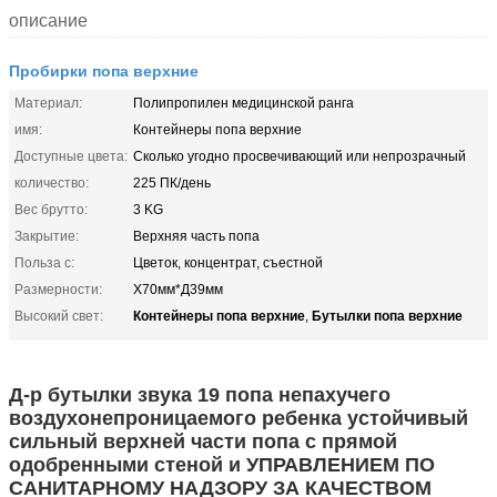
описание
Пробирки попа верхние
Материал:
Полипропилен медицинской ранга
имя:
Контейнеры попа верхние
Доступные цвета:
Сколько угодно просвечивающий или непрозрачный
количество:
225 ПК/день
Вес брутто:
3 KG
Закрытие:
Верхняя часть попа
Польза с:
Цветок, концентрат, съестной
Размерности:
Х70мм*Д39мм
Контейнеры попа верхние
Бутылки попа верхние
Высокий свет:
,
Д-р бутылки звука 19 попа непахучего
воздухонепроницаемого ребенка устойчивый
сильный верхней части попа с прямой
одобренными стеной и УПРАВЛЕНИЕМ ПО
САНИТАРНОМУ НАДЗОРУ ЗА КАЧЕСТВОМ