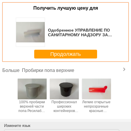
Получить лучшую цену для
Одобренное УПРАВЛЕНИЕ ПО
САНИТАРНОМУ НАДЗОРУ ЗА
КАЧЕСТВОМ ПИЩЕВЫХ
ПРОДУКТОВ И МЕДИКАМЕНТОВ
контейнеров верхней части
Продолжать
попа 60ДР влаги устойчивое
непахучее непрозрачное
серебряное
Пробирки попа верхние
Больше
 цветов
100% пробирки
Профессионал
Легкие открытые
Медиц
ок 90ДР
верхней части
широких
непрозрачные
разме
й части
попа Ресилабле
контейнеров
красные
коноп
асса еды
влагостойкие,
таблетки
пробирки
опцио
непроницаемое
бутылки попа
фармации рта
верхней части
пласти
кового
верхние с
горячий
попа, опарникы
разли
Измените язык
чного
одобренным
штемпелюя
верхней части
портат