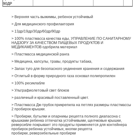
90ДР
> Верхняя часть выжимкы, ребенок устойчивый
> Для медицинского профилактория
> 13др/19др/30др/60др/90др
> 100% пластмасса качества еды, УПРАВЛЕНИЕ ПО САНИТАРНОМУ
НАДЗОРУ ЗА КАЧЕСТВОМ ПИЩЕВЫХ ПРОДУКТОВ И
МЕДИКАМЕНТОВ одобрила материал
> Пластмасса медицинской ранга
> Медицина, капсулы, травы, продукты табака,
> Запах туго для безопасного уединения хранения и содержания
> Отлитый в форму природного газа основал полипропилен
> 100% ресиклабле
> Ультрафиолетовый свет блоков
> различный и красивый поставленный цвет.
> Пластмасса Дж-трубок прикрепила на петлях размеры пластмассы
2 пробирок крышки.
> Пробирки, бутылки и опарникы рецепта полного диапасона с
крышками ребенка отпечатка устойчивыми, щелчковые крышки,
реверсибле покрывает это продукты применяется для контейнера
пробирок ребенка устойчивых, кнопки рецепта
пробирки, реверзибельные пробирки