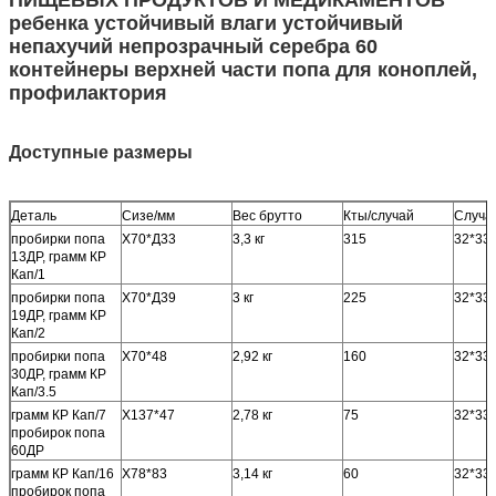
ребенка устойчивый влаги устойчивый
непахучий непрозрачный серебра 60
контейнеры верхней части попа для коноплей,
профилактория
Доступные размеры
Деталь
Сизе/мм
Вес брутто
Кты/случай
Случа
пробирки попа
Х70*Д33
3,3 кг
315
32*33
13ДР, грамм КР
Кап/1
пробирки попа
Х70*Д39
3 кг
225
32*33
19ДР, грамм КР
Кап/2
пробирки попа
Х70*48
2,92 кг
160
32*33
30ДР, грамм КР
Кап/3.5
грамм КР Кап/7
Х137*47
2,78 кг
75
32*33
пробирок попа
60ДР
грамм КР Кап/16
Х78*83
3,14 кг
60
32*33
пробирок попа