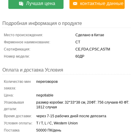
Лучшая цена
контактные данные
Подробная информация о продукте
Место происхождения:
Сделано в Китае
Фирменное наименование:
CT
Сертификация:
CE,FDA,CPSC,ASTM
Номер модели:
60ДР
Оплата и доставка Условия
Количество мин
переговоров
заказа:
Цена:
negotiable
Упаковывая
размер коробки: 32*33*38 см, 20ФТ: 756 случаев 40 ФТ:
1812 случая
детали:
Время доставки:
через 7-15 рабочих дней после депозита
Условия оплаты:
T / T, L / C, Western Union
Поставка
50000 ПК/день