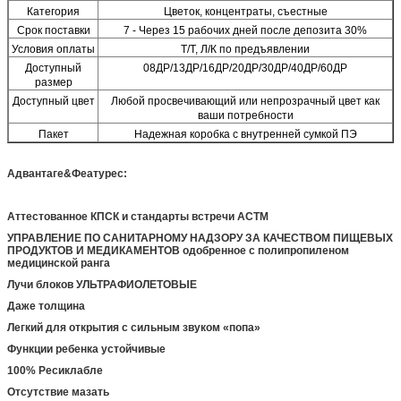
Категория
Цветок, концентраты, съестные
Срок поставки
7 - Через 15 рабочих дней после депозита 30%
Условия оплаты
Т/Т, Л/К по предъявлении
Доступный
08ДР/13ДР/16ДР/20ДР/30ДР/40ДР/60ДР
размер
Доступный цвет
Любой просвечивающий или непрозрачный цвет как
ваши потребности
Пакет
Надежная коробка с внутренней сумкой ПЭ
Адвантаге&Феатурес:
Аттестованное КПСК и стандарты встречи АСТМ
УПРАВЛЕНИЕ ПО САНИТАРНОМУ НАДЗОРУ ЗА КАЧЕСТВОМ ПИЩЕВЫХ
ПРОДУКТОВ И МЕДИКАМЕНТОВ одобренное с полипропиленом
медицинской ранга
Лучи блоков УЛЬТРАФИОЛЕТОВЫЕ
Даже толщина
Легкий для открытия с сильным звуком «попа»
Функции ребенка устойчивые
100% Ресиклабле
Отсутствие мазать