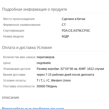
Подробная информация о продукте
Место происхождения:
Сделано в Китае
Фирменное наименование:
CT
Сертификация:
FDA,CE,ASTM,CPSC
Номер модели:
60ДР
Оплата и доставка Условия
Количество мин заказа:
переговоров
Цена:
negotiable
Упаковывая детали:
Размер коробки: 32*33*38 см, 40ФТ: 1812 случая
Время доставки:
через 7-15 рабочих дней после депозита
Условия оплаты:
T / T, L / C, Western Union
Поставка способности:
50000 ПК/день
описание
Реверзибельные пробирки крышки