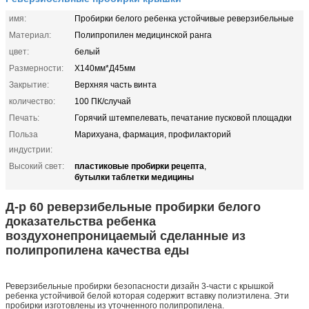
имя:
Пробирки белого ребенка устойчивые реверзибельные
Материал:
Полипропилен медицинской ранга
цвет:
белый
Размерности:
Х140мм*Д45мм
Закрытие:
Верхняя часть винта
количество:
100 ПК/случай
Печать:
Горячий штемпелевать, печатание пусковой площадки
Польза
Марихуана, фармация, профилакторий
индустрии:
пластиковые пробирки рецепта
Высокий свет:
,
бутылки таблетки медицины
Д-р 60 реверзибельные пробирки белого
доказательства ребенка
воздухонепроницаемый сделанные из
полипропилена качества еды
Реверзибельные пробирки безопасности дизайн 3-части с крышкой
ребенка устойчивой белой которая содержит вставку полиэтилена. Эти
пробирки изготовлены из уточненного полипропилена.