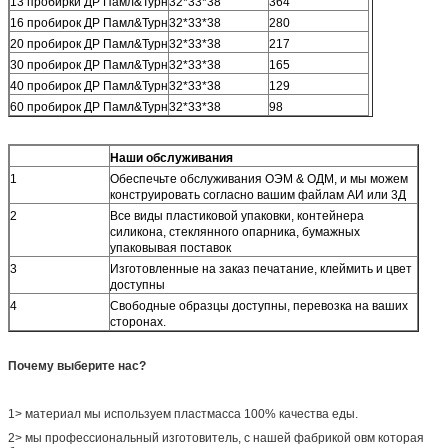
13 пробирки ДР Памл&Турн
32*33*38
364
16 пробирок ДР Памл&Турн
32*33*38
280
20 пробирок ДР Памл&Турн
32*33*38
217
30 пробирок ДР Памл&Турн
32*33*38
165
40 пробирок ДР Памл&Турн
32*33*38
129
60 пробирок ДР Памл&Турн
32*33*38
98
Наши обслуживания
1
Обеспечьте обслуживания ОЭМ & ОДМ, и мы можем
конструировать согласно вашим файлам АИ или 3Д
2
Все виды пластиковой упаковки, контейнера
силикона, стеклянного опарника, бумажных
упаковывая поставок
3
Изготовленные на заказ печатание, клеймить и цвет
доступны
4
Свободные образцы доступны, перевозка на ваших
сторонах.
Почему выберите нас?
1> материал мы используем пластмасса 100% качества еды.
2> мы профессиональный изготовитель, с нашей фабрикой овм которая