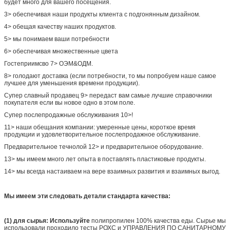
будет много для вашего посещения.
3> обеспечивая наши продукты клиента с подгонянным дизайном.
4> обещая качеству наших продуктов.
5> мы понимаем ваши потребности
6> обеспечивая множественные цвета
Гостеприимсво 7> ОЭМ&ОДМ.
8> голодают доставка (если потребности, то мы попробуем наше самое
лучшее для уменьшения времени продукции).
Супер славный продавец 9> передаст вам самые лучшие справочники
покупателя если вы новое одно в этом поле.
Супер послепродажные обслуживания 10>!
11> наши обещания компании: умеренные цены, короткое время
продукции и удовлетворительное послепродажное обслуживание.
Предварительное течнолой 12> и предварительное оборудование.
13> мы имеем много лет опыта в поставлять пластиковые продукты.
14> мы всегда настаиваем на вере взаимных развития и взаимных выгод.
Мы имеем эти следовать детали стандарта качества:
(1) для сырья: Используйте
полипропилен 100% качества еды. Сырье мы
использовали проходило тесты РОХС и УПРАВЛЕНИЯ ПО САНИТАРНОМУ