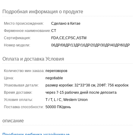
Подробная информация о продукте
Место происхождения:
Сделано в Китае
Фирменное наименование:
CT
Сертификация:
FDA,CE,CPSC,ASTM
Номер модели:
06ДР/08ДР/13ДР/16ДР/20ДР/30ДР/40ДР/60ДР
Оплата и доставка Условия
Количество мин заказа:
переговоров
Цена:
negotiable
Упаковывая детали:
размер коробки: 32*33*38 см, 20ФТ: 756 коробок
Время доставки:
через 7-15 рабочих дней после депозита
Условия оплаты:
T / T, L / C, Western Union
Поставка способности:
50000 ПК/день
описание
Пробирки ребенка устойчивые