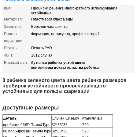
имя:
Пробирки ребенка многократного использования
устойчивые
Материал:
Пластмасса класса еды
Закрытие:
Верхняя часть винта
Польза
Фармация, марихуана, профилакторий
индустрии:
Печать:
Печать PAD
40FT:
1812 случая
бутылки ребенка устойчивые
Высокий свет:
,
контейнеры доказательства ребенка
8 ребенка зеленого цвета цвета ребенка размеров
пробирок устойчивого просвечивающего
устойчивых для пользы фармации
Доступные размеры
Деталь
Случай Сизе/км
Кты/случай
пробирки 06ДР Памл&Турн
32*33*38
720
08 пробирок ДР Памл&Турн
32*33*38
528