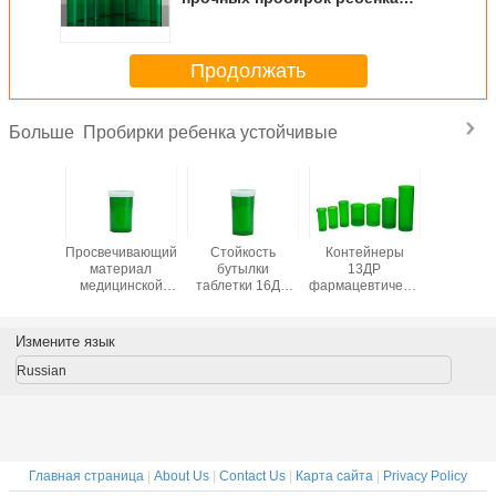
устойчивых экологическое с
подгонянным дизайном
Продолжать
Пробирки ребенка устойчивые
Больше
ковая
Просвечивающий
Стойкость
Контейнеры
Проби
цина
материал
бутылки
13ДР
ребе
ельства
медицинской
таблетки 16ДР
фармацевтического
печат
 крышки
ранга
доказательства
ребенка
пуско
ивает
безопасности
ребенка запаха
устойчивые
площа
лабле
контейнеров
устойчивая
отсутствие мажа
устойч
Измените язык
опилен
доказательства
высокая с
преграждая
буты
тылкам
ребенка
множественными
УЛЬТРАФИОЛЕТОВЫХ
доказате
Russian
ачества
зеленого цвета
размерами
лучей
ребенка 
ды
20ДР
еды плас
пластиковый
Главная страница
|
About Us
|
Contact Us
|
Карта сайта
|
Privacy Policy