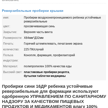
Реверзибельные пробирки крышки
имя:
Пробирки воздухонепроницаемого ребенка устойчивые
реверзибельные
цвет:
просвечивающая синь
Закрытие:
Верхняя часть винта
Размерности:
Х84мм*Д32мм
Печать:
Горячий штемпелевать, печатание экрана
количество:
225 ПК/случай
Польза
Конопля, фармация, профилакторий
индустрии:
Материал:
полипропилен 100% качества еды
пластиковые пробирки рецепта
Высокий свет:
,
бутылки таблетки медицины
Пробирки сини 16ДР ребенка устойчивые
реверзибельные для фармации используют
одобренную УПРАВЛЕНИЕМ ПО САНИТАРНОМУ
НАДЗОРУ ЗА КАЧЕСТВОМ ПИЩЕВЫХ
ПРОДУКТОВ И МЕДИКАМЕНТОВ влагу 100%