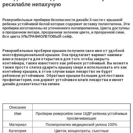
ресилабле непахучую
Реверзибельные пробирки безопасности дизайн 3-части с крышкой
ребенка устойчивой белой которая содержит вставку полиэтилена. Эти
пробирки изготовлены из уточненного полипропилена. Цвета доступны
в прозрачном янтаре, прозрачном зеленом цвете, и прозрачной сини.
Все цвета УЛЬТРАФИОЛЕТОВЫЙ сейф.
Реверзибельные пробирки крышки получили свое имя от удобной
многофункциональной крышки. Она предлагает вариант нажима-
вниз и поворота для открытия и для того чтобы закрыть
контейнера, также известного как ребенок устойчивый. Вы можете
также просто слегка ударить крышку сверх и использовать его как
контейнер крышки, в этом случае ваше лекарство не будет
ребенком устойчивым. Обратные крышки большие для поставки
профилактория, она держит устойчивое влаги лекарства и имеет
дизайн доказательства запаха
Описание
Имя
Пробирки реверсибле сини 16ДР ребенка устойчивые
просвечивающие
Материал
Полипропилен медицинской уклона 100%
Категория
Цветок, концентраты, съестные