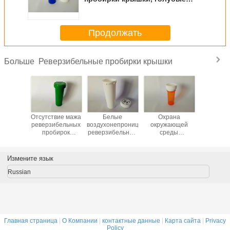
пластиковые бутылки рецепта
16ДР
Продолжать
Реверзибельные пробирки крышки
Больше
ирки
Отсутствие мажа
Белые
Охрана
Проби
епта
реверзибельных
воздухонепроницаемые
окружающей
крышки р
рачного
пробирок
реверзибельные
среды
ребе
ва еды
крышки,
пробирки
просвечивающих
устойч
ета
непрозрачных
крышки, бутылки
пробирок крышки
реверзиб
иковые
зеленых бутылок
рецепта
цвета
непах
Измените язык
аждая
таблетки
Х140мм*Д45мм
медицинских
буты
ФИОЛЕТОВОЕ
фармации
пластиковые
реверзибельных
табле
Russian
тание
доказательства
Ресиклабле
медиц
овой
ребенка
и лучей
Главная страница
|
О Компании
|
контактные данные
|
Карта сайта
|
Privacy
Policy