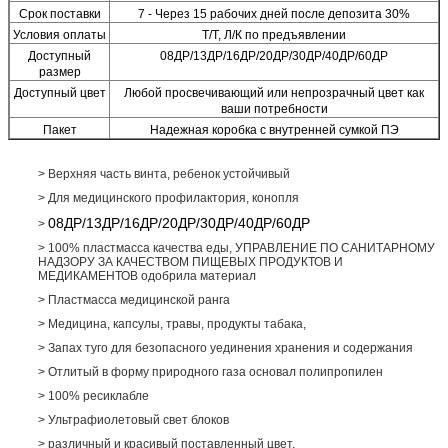
Срок поставки
7 - Через 15 рабочих дней после депозита 30%
Условия оплаты
Т/Т, Л/К по предъявлении
Доступный
08ДР/13ДР/16ДР/20ДР/30ДР/40ДР/60ДР
размер
Доступный цвет
Любой просвечивающий или непрозрачный цвет как
ваши потребности
Пакет
Надежная коробка с внутренней сумкой ПЭ
> Верхняя часть винта, ребенок устойчивый
> Для медицинского профилактория, конопля
08ДР/13ДР/16ДР/20ДР/30ДР/40ДР/60ДР
>
> 100% пластмасса качества еды, УПРАВЛЕНИЕ ПО САНИТАРНОМУ
НАДЗОРУ ЗА КАЧЕСТВОМ ПИЩЕВЫХ ПРОДУКТОВ И
МЕДИКАМЕНТОВ одобрила материал
> Пластмасса медицинской ранга
> Медицина, капсулы, травы, продукты табака,
> Запах туго для безопасного уединения хранения и содержания
> Отлитый в форму природного газа основал полипропилен
> 100% ресиклабле
> Ультрафиолетовый свет блоков
> различный и красивый поставленный цвет.