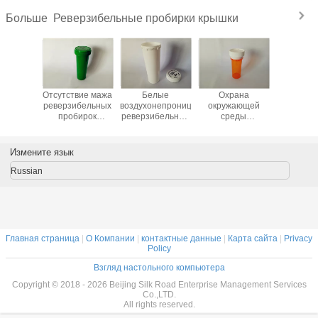
устойчивое
Реверзибельные пробирки крышки
Больше
ирки
Отсутствие мажа
Белые
Охрана
Проби
епта
реверзибельных
воздухонепроницаемые
окружающей
крышки р
рачного
пробирок
реверзибельные
среды
ребе
ва еды
крышки,
пробирки
просвечивающих
устойч
ета
непрозрачных
крышки, бутылки
пробирок крышки
реверзиб
иковые
зеленых бутылок
рецепта
цвета
непах
Измените язык
аждая
таблетки
Х140мм*Д45мм
медицинских
буты
ФИОЛЕТОВОЕ
фармации
пластиковые
реверзибельных
табле
Russian
тание
доказательства
Ресиклабле
медиц
овой
ребенка
и лучей
Главная страница
|
О Компании
|
контактные данные
|
Карта сайта
|
Privacy
Policy
Взгляд настольного компьютера
Copyright © 2018 - 2026 Beijing Silk Road Enterprise Management Services
Co.,LTD.
All rights reserved.