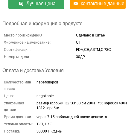
Лучшая цена
контактные данные
Подробная информация о продукте
Место происхождения:
Сделано в Китае
Фирменное наименование:
CT
Сертификация:
FDA,CE,ASTM,CPSC
Номер модели:
30ДР
Оплата и доставка Условия
Количество мин
переговоров
заказа:
Цена:
negotiable
Упаковывая
размер коробки: 32*33*38 см 20ФТ: 756 коробок 40ФТ:
1812 коробки
детали:
Время доставки:
через 7-15 рабочих дней после депозита
Условия оплаты:
T / T, L / C
Поставка
50000 ПК/день