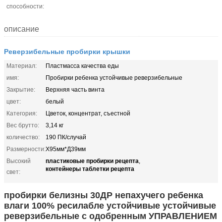
способности:
описание
Реверзибельные пробирки крышки
Материал:
Пластмасса качества еды
имя:
Пробирки ребенка устойчивые реверзибельные
Закрытие:
Верхняя часть винта
цвет:
белый
Категория:
Цветок, концентрат, съестной
Вес брутто:
3,14 кг
количество:
190 ПК/случай
Размерности:
Х95мм*Д39мм
пластиковые пробирки рецепта
Высокий
,
контейнеры таблетки рецепта
свет:
пробирки белизны 30ДР непахучего ребенка
влаги 100% ресилабле устойчивые устойчивые
реверзибельные с одобренным УПРАВЛЕНИЕМ