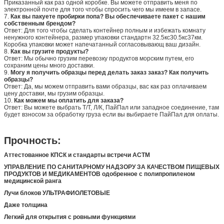
Приказанный как раз одной коробке. Вы можете отправить меня по
электронной почте для того чтобы спросить чего мы имеем в запасе.
7.
Как вы пакуете пробирки попа? Вы обеспечиваете пакет с нашим
собственным брендом?
Ответ: Для того чтобы сделать контейнер полным и избежать комнату
ненужного контейнера, размер упаковки стандартн 32.5кс30.5кс37км.
Коробка упаковки может напечатанный согласовывающ ваш дизайн.
8.
Как вы грузите продукты?
Ответ: Мы обычно грузим перевозку продуктов морским путем, его
сохраним цены много доставки.
9.
Могу я получить образцы перед делать заказ заказ? Как получить
образцы?
Ответ: Да, мы можем отправить вами образцы, вас как раз оплачиваем
цену доставки, мы грузим образцы.
10.
Как можем мы оплатить для заказа?
Ответ: Вы можете выбрать Т/Т, Л/К, ПайПал или западное соединение, там
будет взносом за обработку груза если вы выбираете ПайПал для оплаты.
Прочность:
Аттестованное КПСК и стандарты встречи АСТМ
УПРАВЛЕНИЕ ПО САНИТАРНОМУ НАДЗОРУ ЗА КАЧЕСТВОМ ПИЩЕВЫХ
ПРОДУКТОВ И МЕДИКАМЕНТОВ одобренное с полипропиленом
медицинской ранга
Лучи блоков УЛЬТРАФИОЛЕТОВЫЕ
Даже толщина
Легкий для открытия с ровными функциями