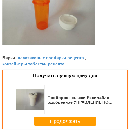
пластиковые пробирки рецепта
Бирки:
,
контейнеры таблетки рецепта
Получить лучшую цену для
Пробирок крышки Ресилабле
одобренное УПРАВЛЕНИЕ ПО
САНИТАРНОМУ НАДЗОРУ ЗА
КАЧЕСТВОМ ПИЩЕВЫХ
ПРОДУКТОВ И МЕДИКАМЕНТОВ
Продолжать
100% влаги 30ДР
реверзибельных белое