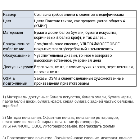
Размер
Согласно требованиям к клиентов специфическим
Цвет
Цвета Пантоне так же, как процесс цветов общего 4
(КМИК)
Материалы
Бумага доски белой бумаги, бумаги искусства,
коричневых & белых крафт, и так далее…
Поверхностное
Лоск/штейновое слоение, УЛЬТРАФИОЛЕТОВОЕ
избавление
покрытие, золото/серебряный штемпелевать
Обслуживание
Чувствительный дизайн, точное мастерство,
высококачественное, умеренная цена
Доступные ручки
Веревочка, лента, плоские ручки хлопка, переплетенная,
плоская лента
ОЭМ &
Заказы ОЭМ и клиент-сделанные художественные
подгонянный
произведения приветствованы
1) Материалы доступные: Бумага искусства, бумага эмали, бумага карты,
паэпр белой доски, бумага крафт, серая бумага с задней частью белизны,
коробкой.
2) Методы печатания: Офсетная печать, печатание ротогравуре,
печатание шелковой ширмы, печатание флексографы,
УЛЬТРАФИОЛЕТОВОЕ литографирование, преграждать фольги.
3) Поверхностное покрытие: Лоск/штейновое слоение, исчезают, водное