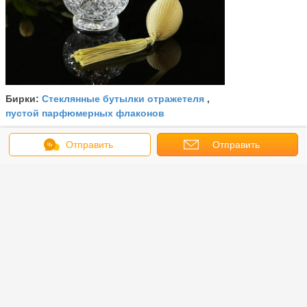
Стеклянные бутылки отражетеля
Бирки:
,
пустой парфюмерных флаконов
Получить лучшую цену для
Отправить
Отправить
сообщение
запрос
Освободите проверенные
высекаенные стеклянные
пустые флаконы духов с
атомизатором брызг
Продолжать
Стеклянные флаконы для духов
Больше