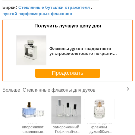
Стеклянные бутылки отражетеля
Бирки:
,
пустой парфюмерных флаконов
Получить лучшую цену для
Флаконы духов квадратного
ультрафиолетового покрытия
декоративные с спрейером
насоса Рефиллабле
Продолжать
Стеклянные флаконы для духов
Больше
одите
100мл
30мл - 100мл
Флаконы духов
Ясн
ренные
опорожняют
замороженный
флаконы
квадра
аенные
стеклянные
Рефиллабле
духов/50мл
стекля