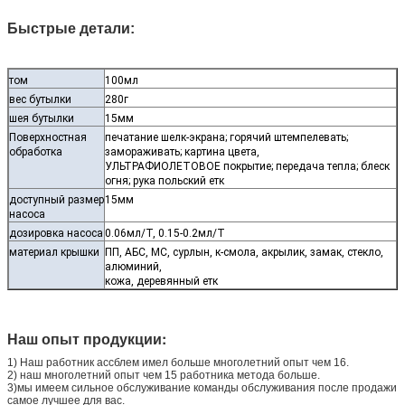
Быстрые детали:
том
100мл
вес бутылки
280г
шея бутылки
15мм
Поверхностная
печатание шелк-экрана; горячий штемпелевать;
обработка
замораживать; картина цвета,
УЛЬТРАФИОЛЕТОВОЕ покрытие; передача тепла; блеск
огня; рука польский етк
доступный размер
15мм
насоса
дозировка насоса
0.06мл/Т, 0.15-0.2мл/Т
материал крышки
ПП, АБС, МС, сурлын, к-смола, акрылик, замак, стекло,
алюминий,
кожа, деревянный етк
Наш опыт продукции:
1) Наш работник ассблем имел больше многолетний опыт чем 16.
2) наш многолетний опыт чем 15 работника метода больше.
3)мы имеем сильное обслуживание команды обслуживания после продажи
самое лучшее для вас.