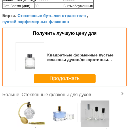
Эст. Время (дни)
30
Быть обсуженным
Стеклянные бутылки отражетеля
Бирки:
,
пустой парфюмерных флаконов
Получить лучшую цену для
Квадратные форменные пустые
флаконы духов/декоративный
размер флаконов духов 120мл
Продолжать
Стеклянные флаконы для духов
Больше
ы духов
Освободите
100мл
30мл - 100мл
Ясн