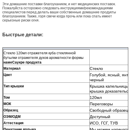
Эти домашние поставки благоуханием, и нет медицинских поставок.
Пожалуйста осторожно следовать инструкциями/рекомендациями
специалистов перед делать ваши собственные домашние продукты
благоуханием. Также, горя свечи когда прочь или пока спать имеет
серьезные риски огня.
Быстрые детали:
Стекло 120мл отражетеля куба стеклянной
бутылки отражетеля духов ароматности формы
намеСаукре продукта
Стекло
Материал
Голубой, ясный, янт
Цвет
черный
Крышка капельницы 
Тип крышки
крышка доказательст
120мл
Том
Переговоры
МОК
Свободный образец 
Образец
Доступный
ОЭМ/ОДМ
ИСО, ГСГ, ТУВ
Аттестация
Мы можем напечатат
Печатание ярлыка