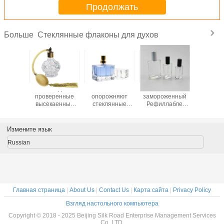
Продолжать
воздуха
Стеклянные флаконы для духов
Больше
ы духов
Освободите
100мл
30мл - 100мл
Ясн
атного
проверенные
опорожняют
замороженный
квадра
иолетового
высекаенные
стеклянные
Рефиллабле
стекля
ытия
стеклянные
флаконы духов с
флакон духов/
флаконы 
ивные с
пустые флаконы
алюминиевой
прозрачная
Чильдп
йером
духов с
крышкой Эко
стеклянная
томом к
Измените язык
оса
атомизатором
спрейера
бутылка брызг
50м
лабле
брызг
дружелюбным
Russian
Главная страница
|
About Us
|
Contact Us
|
Карта сайта
|
Privacy Policy
Взгляд настольного компьютера
Copyright © 2018 - 2025 Beijing Silk Road Enterprise Management Services
Co.,LTD.