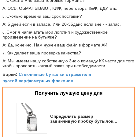
Скажите мне ваши торговые термины?
4.
А: ЭСВ, ОБМАНЫВАЮТ, КИФ, переговоры К&Ф, ДДУ, етк.
Сколько времени ваш срок поставки?
5.
А: 5 дней если в запасе. Или 20-35дайс если вне - - запас.
Смог я напечатать мои логотип и художественное
6.
произведение на бутылке?
А: Да, конечно. Нам нужен ваш файл в формате АИ.
Как делает ваша проверка качества?
7.
А: Мы имеем нашу собственную 3-юю команду КК части для того
чтобы проверить каждый заказ при необходимости.
Стеклянные бутылки отражетеля
Бирки:
,
пустой парфюмерных флаконов
Получить лучшую цену для
Определять размер
завинчивую пробку бутылок
отражетеля автомобиля
смертной казни через
повешение 5мл для Фрешенер