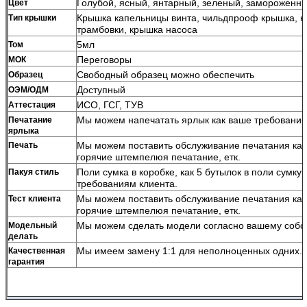
Голубой, ясный, янтарный, зеленый, замороженн
Цвет
Крышка капельницы винта, чильдпрооф крышка, к
Тип крышки
трамбовки, крышка насоса
5мл
Том
Переговоры
МОК
Свободный образец можно обеспечить
Образец
Доступный
ОЭМ/ОДМ
ИСО, ГСГ, ТУВ
Аттестация
Мы можем напечатать ярлык как ваше требование
Печатание
ярлыка
Мы можем поставить обслуживание печатания ка
Печать
горячие штемпелюя печатание, етк.
Поли сумка в коробке, как 5 бутылок в поли сумку 
Пакуя стиль
требованиям клиента.
Мы можем поставить обслуживание печатания ка
Тест клиента
горячие штемпелюя печатание, етк.
Мы можем сделать модели согласно вашему собс
Модельный
делать
Мы имеем замену 1:1 для неполноценных одних.
Качественная
гарантия