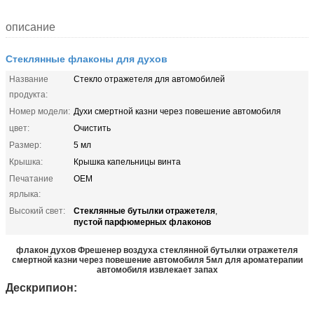
описание
Стеклянные флаконы для духов
Название
Стекло отражетеля для автомобилей
продукта:
Номер модели:
Духи смертной казни через повешение автомобиля
цвет:
Очистить
Размер:
5 мл
Крышка:
Крышка капельницы винта
Печатание
OEM
ярлыка:
Стеклянные бутылки отражетеля
Высокий свет:
,
пустой парфюмерных флаконов
флакон духов Фрешенер воздуха стеклянной бутылки отражетеля
смертной казни через повешение автомобиля 5мл для ароматерапии
автомобиля извлекает запах
Дескрипион: