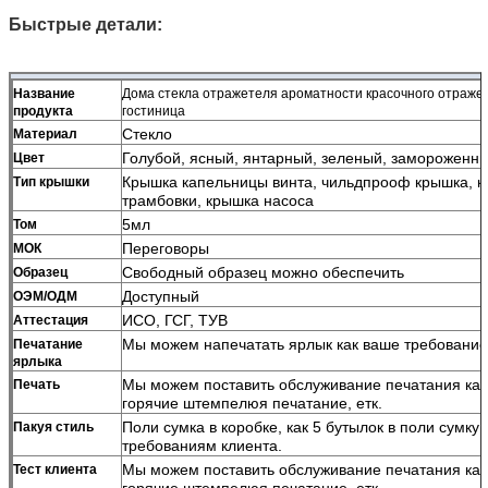
Быстрые детали:
Название
Дома стекла отражетеля ароматности красочного отраже
продукта
гостиница
Стекло
Материал
Голубой, ясный, янтарный, зеленый, замороженн
Цвет
Крышка капельницы винта, чильдпрооф крышка, к
Тип крышки
трамбовки, крышка насоса
5мл
Том
Переговоры
МОК
Свободный образец можно обеспечить
Образец
Доступный
ОЭМ/ОДМ
ИСО, ГСГ, ТУВ
Аттестация
Мы можем напечатать ярлык как ваше требование
Печатание
ярлыка
Мы можем поставить обслуживание печатания ка
Печать
горячие штемпелюя печатание, етк.
Поли сумка в коробке, как 5 бутылок в поли сумку 
Пакуя стиль
требованиям клиента.
Мы можем поставить обслуживание печатания ка
Тест клиента
горячие штемпелюя печатание, етк.