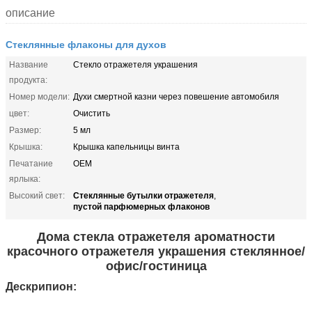
описание
Стеклянные флаконы для духов
Название
Стекло отражетеля украшения
продукта:
Номер модели:
Духи смертной казни через повешение автомобиля
цвет:
Очистить
Размер:
5 мл
Крышка:
Крышка капельницы винта
Печатание
OEM
ярлыка:
Стеклянные бутылки отражетеля
Высокий свет:
,
пустой парфюмерных флаконов
Дома стекла отражетеля ароматности
красочного отражетеля украшения стеклянное/
офис/гостиница
Дескрипион: