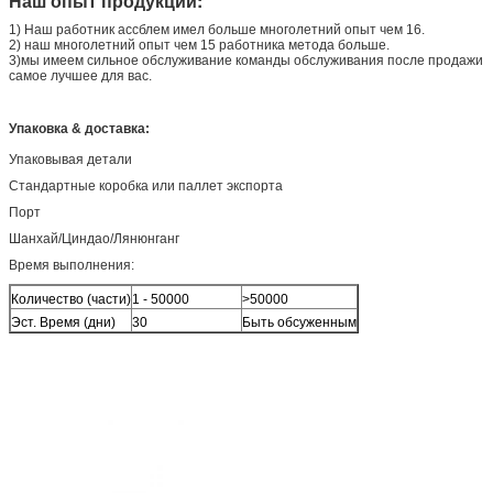
Наш опыт продукции:
1) Наш работник ассблем имел больше многолетний опыт чем 16.
2) наш многолетний опыт чем 15 работника метода больше.
3)мы имеем сильное обслуживание команды обслуживания после продажи
самое лучшее для вас.
Упаковка & доставка:
Упаковывая детали
Стандартные коробка или паллет экспорта
Порт
Шанхай/Циндао/Лянюнганг
Время выполнения:
Количество (части)
1 - 50000
>50000
Эст. Время (дни)
30
Быть обсуженным