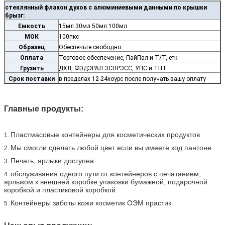
стеклянный флакон духов с алюминиевыми данными по крышки
брызг:
Емкость
15мл 30мл 50мл 100мл
МОК
100пкс
Образец
Обеспечьте свободно
Оплата
Торговое обеспечение, ПайПал и Т/Т, етк
Грузить
ДХЛ, ФЭДЭРАЛ ЭСПРЭСС, УПС и ТНТ
Срок поставки
в пределах 12-24хоурс после получать вашу оплату
Главные продукты:
Пластмасовые контейнеры для косметических продуктов
1.
Мы смогли сделать любой цвет если вы имеете код пантоне
2.
Печать, ярлыки доступна
3.
обслуживания одного пути от контейнеров с печатанием,
4.
ярлыком к внешней коробке упаковки бумажной, подарочной
коробкой и пластиковой коробкой.
Контейнеры заботы кожи косметик ОЭМ прастик
5.